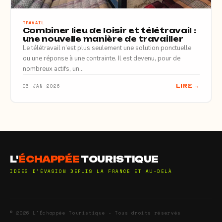
TRAVAIL
Combiner lieu de loisir et télétravail :
une nouvelle manière de travailler
Le télétravail n’est plus seulement une solution ponctuelle
ou une réponse à une contrainte. Il est devenu, pour de
nombreux actifs, un…
05 JAN 2026
LIRE →
L'
ÉCHAPPÉE
TOURISTIQUE
IDÉES D'ÉVASION DEPUIS LA FRANCE ET AU-DELÀ
© 2026 L'Échappée Touristique - Tous droits réservés